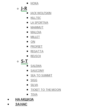
HOKA
J-R
JACK WOLFSKIN
KILLTEC
LA SPORTIVA
MAMMUT
MALOJA
MILLET
ON
PROFEET
REGATTA
REUSCH
S-T
SALEWA
SAUCONY
SEA TO SUMMIT
SIGG
SILVA
TICKET TO THE MOON
TEVA
НА АКЦИЈА
ЗА НАС