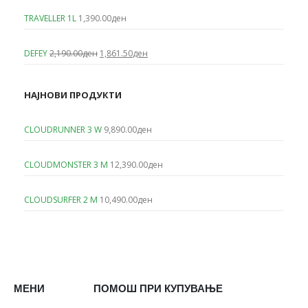
TRAVELLER 1L
1,390.00
ден
Original
Current
DEFEY
2,190.00
ден
1,861.50
ден
price
price
was:
is:
2,190.00ден.
1,861.50ден.
НАЈНОВИ ПРОДУКТИ
CLOUDRUNNER 3 W
9,890.00
ден
CLOUDMONSTER 3 M
12,390.00
ден
CLOUDSURFER 2 M
10,490.00
ден
МЕНИ
ПОМОШ ПРИ КУПУВАЊЕ