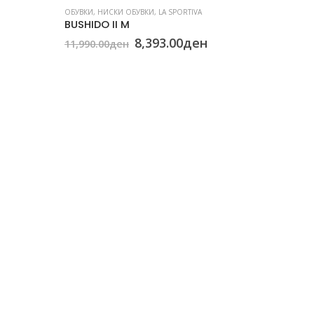
ОБУВКИ
,
НИСКИ ОБУВКИ
,
LA SPORTIVA
BUSHIDO II M
Original
Current
8,393.00
ден
11,990.00
ден
price
price
was:
is:
11,990.00ден.
8,393.00ден.