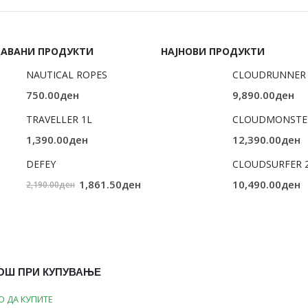
ДАВАНИ ПРОДУКТИ
НАЈНОВИ ПРОДУКТИ
NAUTICAL ROPES
CLOUDRUNNER 
750.00
ден
9,890.00
ден
TRAVELLER 1L
CLOUDMONSTE
1,390.00
ден
12,390.00
ден
DEFEY
CLOUDSURFER 
Original
Current
1,861.50
ден
10,490.00
ден
2,190.00
ден
price
price
was:
is:
2,190.00ден.
1,861.50ден.
ОШ ПРИ КУПУВАЊЕ
О ДА КУПИТЕ