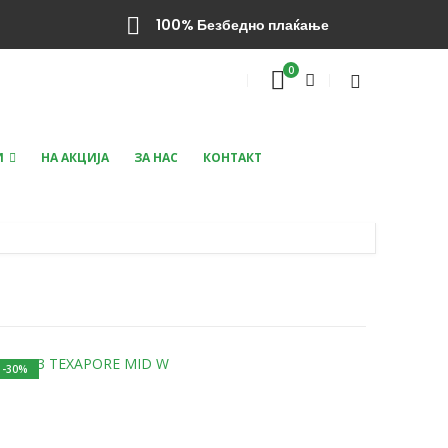
100% Безбедно плаќање
0
И
НА АКЦИЈА
ЗА НАС
КОНТАКТ
-30%
-40%
s may be chosen on the product page