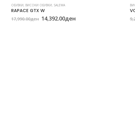
ОБУВКИ
,
ВИСОКИ ОБУВКИ
,
SALEWA
ВИ
RAPACE GTX W
V
Original
Current
14,392.00
ден
17,990.00
ден
9,
price
price
was:
is:
17,990.00ден.
14,392.00ден.