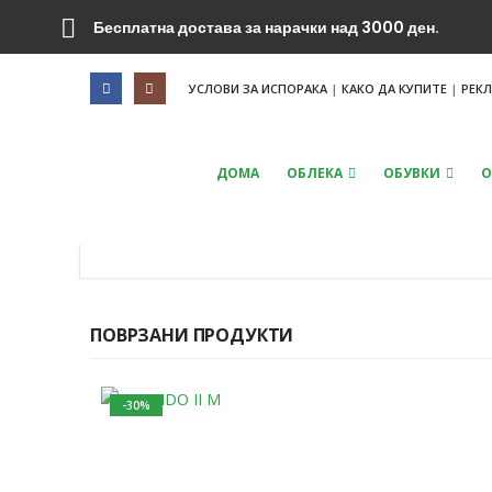
Бесплатна достава за нарачки над 3000 ден.
УСЛОВИ ЗА ИСПОРАКА
|
КАКО ДА КУПИТЕ
|
РЕК
ДОМА
ОБЛЕКА
ОБУВКИ
О
ПОВРЗАНИ ПРОДУКТИ
-30%
This product has multiple variants. The options may be chosen on the product page