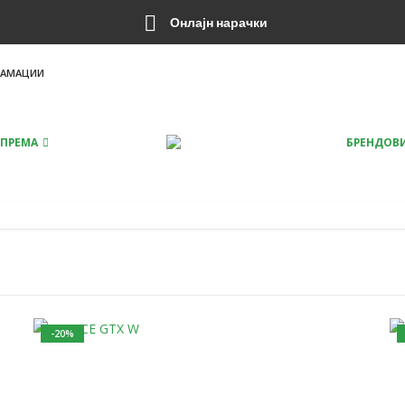
Онлајн нарачки
ЛАМАЦИИ
ПРЕМА
БРЕНДОВ
-20%
This product has multiple variants. The options may be chosen on the product page
This product has multiple variants. The option