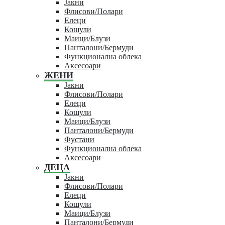
Јакни
Флисови/Полари
Елеци
Кошули
Маици/Блузи
Панталони/Бермуди
Функционална облека
Аксесоари
ЖЕНИ
Јакни
Флисови/Полари
Елеци
Кошули
Маици/Блузи
Панталони/Бермуди
Фустани
Функционална облека
Аксесоари
ДЕЦА
Јакни
Флисови/Полари
Елеци
Кошули
Маици/Блузи
Панталони/Бермуди