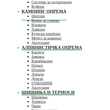
Системи за хидратација
Куфери
КАМПИНГ ОПРЕМА
Шатори
Вреќи за спиење
Изомати
Хамоци
Кујнски прибори
Мебел за кампинг
Аксесоари
АЛПИНИСТИЧКА ОПРЕМА
Кациги
Јажиња
Карабињери
Појаси
Цепини
Лопати
Дерези
ГАМАШНИ
Аксесоари
ШИШИЊА И ТЕРМОСИ
Шишиња
Термоси
Чаши