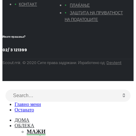
КОНТАКТ
ПЛАЌАЊЕ
ЗАШТИТА НА ПРИВАТНОСТ
НА ПОДАТОЦИТЕ
Имате прашања?
02/ 3 121399
Scout.mk. © 2020 Сите права задржани. Изработено од:
Devlent
Главно мени
Останато
ДОМА
ОБЛЕКА
МАЖИ