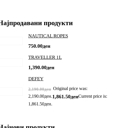
Најпродавани продукти
NAUTICAL ROPES
750.00
ден
TRAVELLER 1L
1,390.00
ден
DEFEY
Original price was:
2,190.00
ден
2,190.00ден.
Current price is:
1,861.50
ден
1,861.50ден.
Најнови продукти