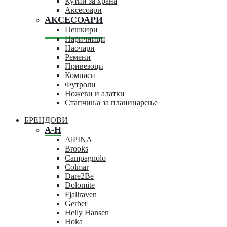
Кутии за храна
Аксесоари
АКСЕСОАРИ
Пешкири
Паричници
Наочари
Ремени
Привезоци
Компаси
Футроли
Ножеви и алатки
Стапчиња за планинарење
БРЕНДОВИ
A-H
AlPINA
Brooks
Campagnolo
Colmar
Dare2Be
Dolomite
Fjallraven
Gerber
Helly Hansen
Hoka