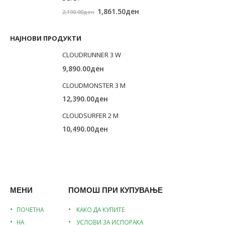
Original
Current
1,861.50
ден
2,190.00
ден
price
price
was:
is:
НАЈНОВИ ПРОДУКТИ
2,190.00ден.
1,861.50ден.
CLOUDRUNNER 3 W
9,890.00
ден
CLOUDMONSTER 3 M
12,390.00
ден
CLOUDSURFER 2 M
10,490.00
ден
МЕНИ
ПОМОШ ПРИ КУПУВАЊЕ
ПОЧЕТНА
КАКО ДА КУПИТЕ
НА
УСЛОВИ ЗА ИСПОРАКА