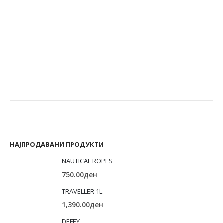
О
T
1
НАЈПРОДАВАНИ ПРОДУКТИ
NAUTICAL ROPES
750.00
ден
TRAVELLER 1L
1,390.00
ден
DEFEY