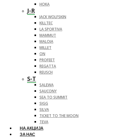
HOKA
J-R
JACK WOLFSKIN
KILLTEC
LA SPORTIVA
MAMMUT
MALOJA
MILLET
ON
PROFEET
REGATTA
REUSCH
S-T
SALEWA
SAUCONY
SEA TO SUMMIT
SIGG
SILVA
TICKET TO THE MOON
TEVA
НА АКЦИЈА
ЗА НАС