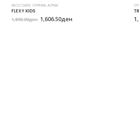
АКСЕСОАРИ
,
ОПРЕМА
,
ALPINA
ОП
FLEXY KIDS
TR
Original
Current
1,606.50
ден
1,
1,890.00
ден
price
price
was:
is:
1,890.00ден.
1,606.50ден.