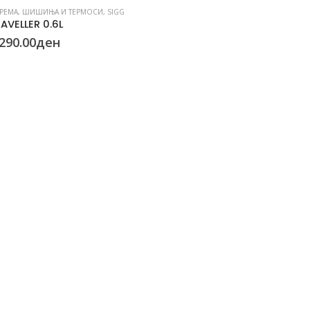
РЕМА
,
ШИШИЊА И ТЕРМОСИ
,
SIGG
AVELLER 0.6L
290.00
ден
ОПРЕМА
,
КАМ
NAUTICAL
750.00
д