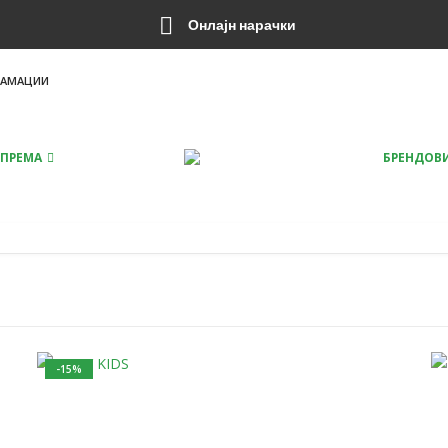
Онлајн нарачки
ЛАМАЦИИ
ПРЕМА
БРЕНДОВ
-15%
This product has multiple variants. The options may be chosen on the product page
This product has multiple variants. The option