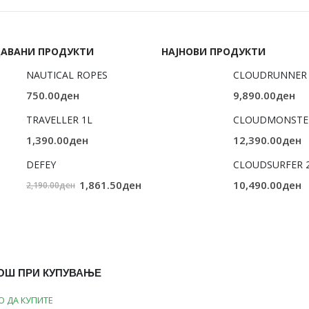
ДАВАНИ ПРОДУКТИ
НАЈНОВИ ПРОДУКТИ
NAUTICAL ROPES
CLOUDRUNNER 
750.00
ден
9,890.00
ден
TRAVELLER 1L
CLOUDMONSTE
1,390.00
ден
12,390.00
ден
DEFEY
CLOUDSURFER 
Original
Current
1,861.50
ден
10,490.00
ден
2,190.00
ден
price
price
was:
is:
2,190.00ден.
1,861.50ден.
ОШ ПРИ КУПУВАЊЕ
О ДА КУПИТЕ