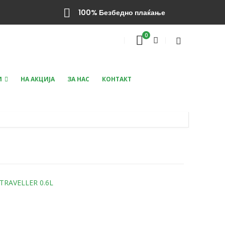
100% Безбедно плаќање
0
И
НА АКЦИЈА
ЗА НАС
КОНТАКТ
s may be chosen on the product page