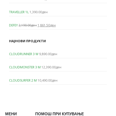
TRAVELLER 1L
1,390.00
ден
Original
Current
DEFEY
2,190.00
ден
1,861.50
ден
price
price
was:
is:
2,190.00ден.
1,861.50ден.
НАЈНОВИ ПРОДУКТИ
CLOUDRUNNER 3 W
9,890.00
ден
CLOUDMONSTER 3 M
12,390.00
ден
CLOUDSURFER 2 M
10,490.00
ден
МЕНИ
ПОМОШ ПРИ КУПУВАЊЕ