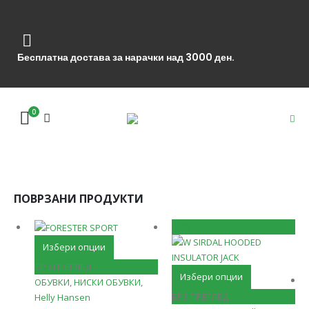
Бесплатна достава за нарачки над 3000 ден.
0
ПОВРЗАНИ ПРОДУКТИ
-20%
This
Избери опции
product
БРЗ ПРЕГЛЕД
This
has
Избери опции
ОБУВКИ
,
НИСКИ ОБУВКИ
,
product
multiple
БРЗ ПРЕГЛЕД
Helly Hansen
has
variants.