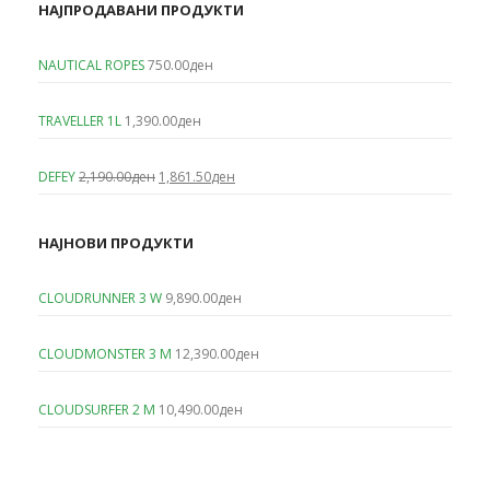
НАЈПРОДАВАНИ ПРОДУКТИ
NAUTICAL ROPES
750.00
ден
TRAVELLER 1L
1,390.00
ден
Original
Current
DEFEY
2,190.00
ден
1,861.50
ден
price
price
was:
is:
2,190.00ден.
1,861.50ден.
НАЈНОВИ ПРОДУКТИ
CLOUDRUNNER 3 W
9,890.00
ден
CLOUDMONSTER 3 M
12,390.00
ден
CLOUDSURFER 2 M
10,490.00
ден