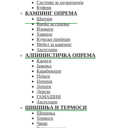
Системи за хидратација
Куфери
КАМПИНГ ОПРЕМА
Шатори
Вреќи за спиење
Изомати
Хамоци
Кујнски прибори
Мебел за кампинг
Аксесоари
АЛПИНИСТИЧКА ОПРЕМА
Кациги
Јажиња
Карабињери
Појаси
Цепини
Лопати
Дерези
ГАМАШНИ
Аксесоари
ШИШИЊА И ТЕРМОСИ
Шишиња
Термоси
Чаши