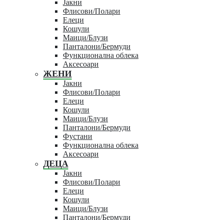
Јакни
Флисови/Полари
Елеци
Кошули
Маици/Блузи
Панталони/Бермуди
Функционална облека
Аксесоари
ЖЕНИ
Јакни
Флисови/Полари
Елеци
Кошули
Маици/Блузи
Панталони/Бермуди
Фустани
Функционална облека
Аксесоари
ДЕЦА
Јакни
Флисови/Полари
Елеци
Кошули
Маици/Блузи
Панталони/Бермуди