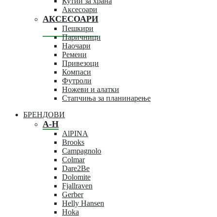
Кутии за храна
Аксесоари
АКСЕСОАРИ
Пешкири
Паричници
Наочари
Ремени
Привезоци
Компаси
Футроли
Ножеви и алатки
Стапчиња за планинарење
БРЕНДОВИ
A-H
AlPINA
Brooks
Campagnolo
Colmar
Dare2Be
Dolomite
Fjallraven
Gerber
Helly Hansen
Hoka