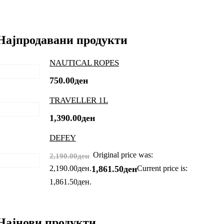
Најпродавани продукти
NAUTICAL ROPES
750.00
ден
TRAVELLER 1L
1,390.00
ден
DEFEY
Original price was:
2,190.00
ден
2,190.00ден.
Current price is:
1,861.50
ден
1,861.50ден.
Најнови продукти