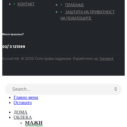
КОНТАКТ
ПЛАЌАЊЕ
ЗАШТИТА НА ПРИВАТНОСТ
НА ПОДАТОЦИТЕ
Имате прашања?
02/ 3 121399
Scout.mk. © 2020 Сите права задржани. Изработено од:
Devlent
Главно мени
Останато
ДОМА
ОБЛЕКА
МАЖИ