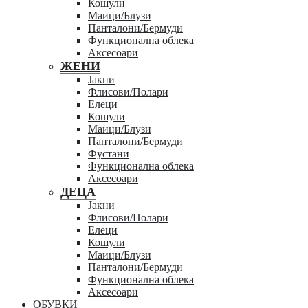
Кошули
Маици/Блузи
Панталони/Бермуди
Функционална облека
Аксесоари
ЖЕНИ
Јакни
Флисови/Полари
Елеци
Кошули
Маици/Блузи
Панталони/Бермуди
Фустани
Функционална облека
Аксесоари
ДЕЦА
Јакни
Флисови/Полари
Елеци
Кошули
Маици/Блузи
Панталони/Бермуди
Функционална облека
Аксесоари
ОБУВКИ