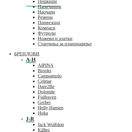
Пешкири
Паричници
Наочари
Ремени
Привезоци
Компаси
Футроли
Ножеви и алатки
Стапчиња за планинарење
БРЕНДОВИ
A-H
AlPINA
Brooks
Campagnolo
Colmar
Dare2Be
Dolomite
Fjallraven
Gerber
Helly Hansen
Hoka
J-R
Jack Wolfskin
Killtec