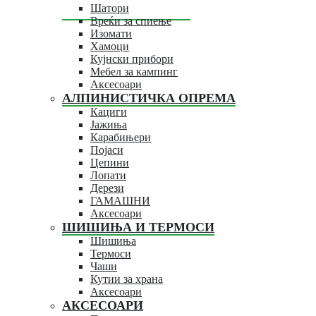
Шатори
Вреќи за спиење
Изомати
Хамоци
Кујнски прибори
Мебел за кампинг
Аксесоари
АЛПИНИСТИЧКА ОПРЕМА
Кациги
Јажиња
Карабињери
Појаси
Цепини
Лопати
Дерези
ГАМАШНИ
Аксесоари
ШИШИЊА И ТЕРМОСИ
Шишиња
Термоси
Чаши
Кутии за храна
Аксесоари
АКСЕСОАРИ