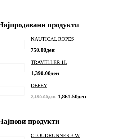
Најпродавани продукти
NAUTICAL ROPES
750.00
ден
TRAVELLER 1L
1,390.00
ден
DEFEY
Original
Current
1,861.50
ден
2,190.00
ден
price
price
was:
is:
Најнови продукти
2,190.00ден.
1,861.50ден.
CLOUDRUNNER 3 W