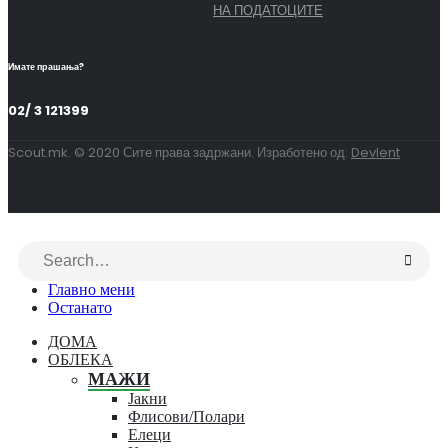
НА ПОДАТОЦИТЕ
Имате прашања?
02/ 3 121399
Scout.mk. © 2020 Сите права задржани. Изработено од:
Devlent
Главно мени
Останато
ДОМА
ОБЛЕКА
МАЖИ
Јакни
Флисови/Полари
Елеци