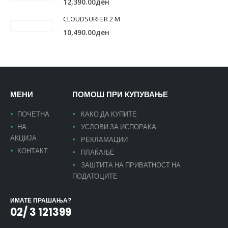
12,390.00
ден
CLOUDSURFER 2 M
10,490.00
ден
МЕНИ
ПОМОШ ПРИ КУПУВАЊЕ
ПОЧЕТНА
КАКО ДА КУПИТЕ
НА
УСЛОВИ ЗА ИСПОРАКА
АКЦИЈА
РЕКЛАМАЦИИ
КОНТАКТ
ПЛАЌАЊЕ
ЗАШТИТА НА ПРИВАТНОСТ НА
ПОДАТОЦИТЕ
ИМАТЕ ПРАШАЊА?
02/ 3 121399