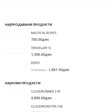
НАЈПРОДАВАНИ ПРОДУКТИ
NAUTICAL ROPES
750.00
ден
TRAVELLER 1L
1,390.00
ден
DEFEY
Original
Current
1,861.50
ден
2,190.00
ден
price
price
was:
is:
НАЈНОВИ ПРОДУКТИ
2,190.00ден.
1,861.50ден.
CLOUDRUNNER 3 W
9,890.00
ден
CLOUDMONSTER 3 M