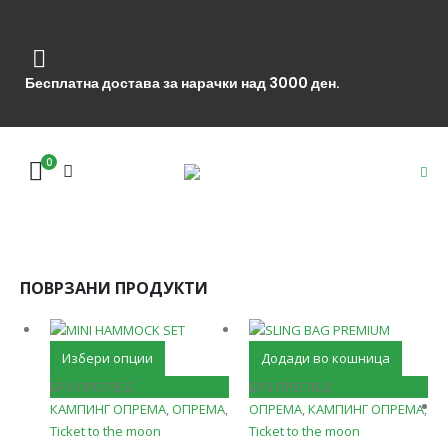
Бесплатна достава за нарачки над 3000 ден.
0
ПОВРЗАНИ ПРОДУКТИ
This
Избери опции
Додади во кошница
product
БРЗ ПРЕГЛЕД
БРЗ ПРЕГЛЕД
has
КАМПИНГ ОПРЕМА
,
ОПРЕМА
,
ОПРЕМА
,
КАМПИНГ ОПРЕМА
,
multiple
Ticket to the moon
Ticket to the moon
variants.