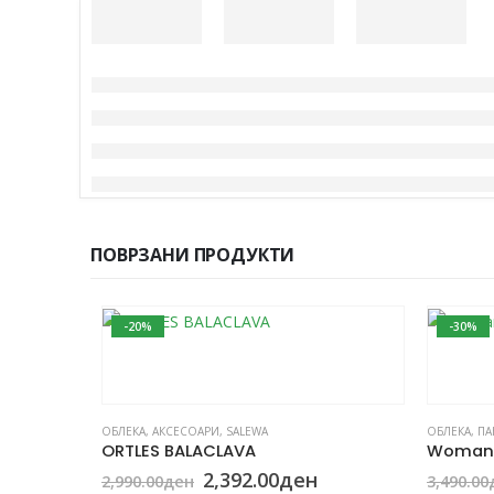
ПОВРЗАНИ ПРОДУКТИ
-20%
-30%
This product has multiple variants. The options may be chosen on the product page
ОБЛЕКА
,
АКСЕСОАРИ
,
SALEWA
ОБЛЕКА
,
ПА
ORTLES BALACLAVA
Woman 
Original
Current
2,392.00
ден
2,990.00
ден
3,490.00