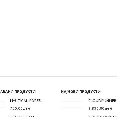
price
price
price
pr
was:
is:
was:
is:
3,490.00ден.
2,443.00ден.
7,190.00ден.
5,
ДАВАНИ ПРОДУКТИ
НАЈНОВИ ПРОДУКТИ
NAUTICAL ROPES
CLOUDRUNNER 
750.00
ден
9,890.00
ден