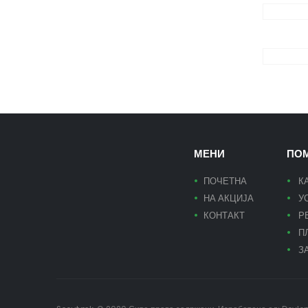
МЕНИ
ПО
ПОЧЕТНА
К
НА АКЦИЈА
У
КОНТАКТ
Р
П
З