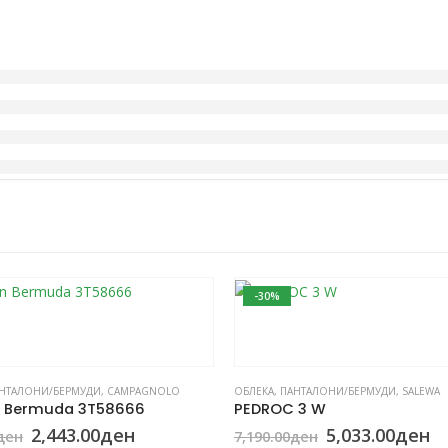
-30%
This product has multiple variants. The options may be chosen on the product page
НТАЛОНИ/БЕРМУДИ
,
CAMPAGNOLO
ОБЛЕКА
,
ПАНТАЛОНИ/БЕРМУДИ
,
SALEWA
Bermuda 3T58666
PEDROC 3 W
Original
Current
Original
C
2,443.00
ден
5,033.00
ден
ден
7,190.00
ден