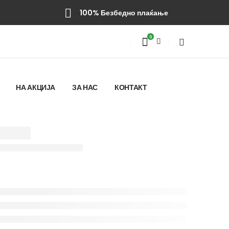
100% Безбедно плаќање
0
НА АКЦИЈА
ЗА НАС
КОНТАКТ