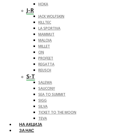
HOKA
J-R
JACK WOLFSKIN
KILLTEC
LA SPORTIVA
MAMMUT
MALOJA
MILLET
ON
PROFEET
REGATTA
REUSCH
S-T
SALEWA
SAUCONY
SEA TO SUMMIT
SIGG
SILVA
TICKET TO THE MOON
TEVA
НА АКЦИЈА
ЗА НАС