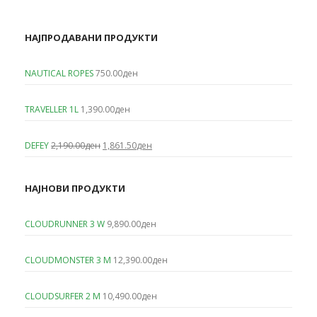
НАЈПРОДАВАНИ ПРОДУКТИ
NAUTICAL ROPES
750.00
ден
TRAVELLER 1L
1,390.00
ден
Original
Current
DEFEY
2,190.00
ден
1,861.50
ден
price
price
was:
is:
2,190.00ден.
1,861.50ден.
НАЈНОВИ ПРОДУКТИ
CLOUDRUNNER 3 W
9,890.00
ден
CLOUDMONSTER 3 M
12,390.00
ден
CLOUDSURFER 2 M
10,490.00
ден