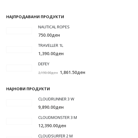
НАЈПРОДАВАНИ ПРОДУКТИ
NAUTICAL ROPES
750.00
ден
TRAVELLER 1L
1,390.00
ден
DEFEY
Original
Current
1,861.50
ден
2,190.00
ден
price
price
was:
is:
НАЈНОВИ ПРОДУКТИ
2,190.00ден.
1,861.50ден.
CLOUDRUNNER 3 W
9,890.00
ден
CLOUDMONSTER 3 M
12,390.00
ден
CLOUDSURFER 2 M