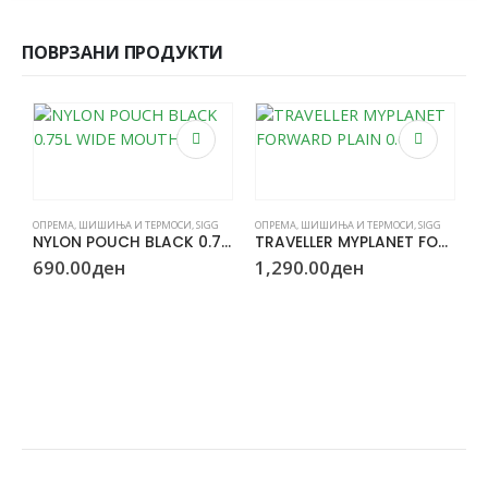
ПОВРЗАНИ ПРОДУКТИ
ОПРЕМА
,
ШИШИЊА И ТЕРМОСИ
,
SIGG
ОПРЕМА
,
ШИШИЊА И ТЕРМОСИ
,
SIGG
NYLON POUCH BLACK 0.75L WIDE MOUTH
TRAVELLER MYPLANET FORWARD PLAIN 0.6L
690.00
ден
1,290.00
ден
Ш
W
2