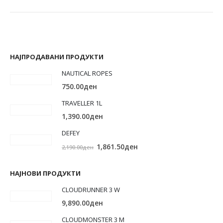
НАЈПРОДАВАНИ ПРОДУКТИ
NAUTICAL ROPES
750.00
ден
TRAVELLER 1L
1,390.00
ден
DEFEY
Original
Current
1,861.50
ден
2,190.00
ден
price
price
was:
is:
НАЈНОВИ ПРОДУКТИ
2,190.00ден.
1,861.50ден.
CLOUDRUNNER 3 W
9,890.00
ден
CLOUDMONSTER 3 M