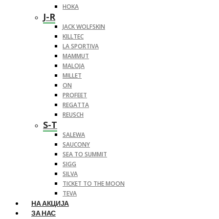
HOKA
J-R
JACK WOLFSKIN
KILLTEC
LA SPORTIVA
MAMMUT
MALOJA
MILLET
ON
PROFEET
REGATTA
REUSCH
S-T
SALEWA
SAUCONY
SEA TO SUMMIT
SIGG
SILVA
TICKET TO THE MOON
TEVA
НА АКЦИЈА
ЗА НАС