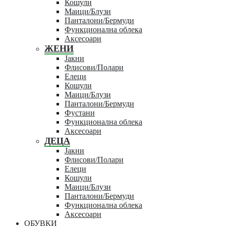
Кошули
Маици/Блузи
Панталони/Бермуди
Функционална облека
Аксесоари
ЖЕНИ
Јакни
Флисови/Полари
Елеци
Кошули
Маици/Блузи
Панталони/Бермуди
Фустани
Функционална облека
Аксесоари
ДЕЦА
Јакни
Флисови/Полари
Елеци
Кошули
Маици/Блузи
Панталони/Бермуди
Функционална облека
Аксесоари
ОБУВКИ