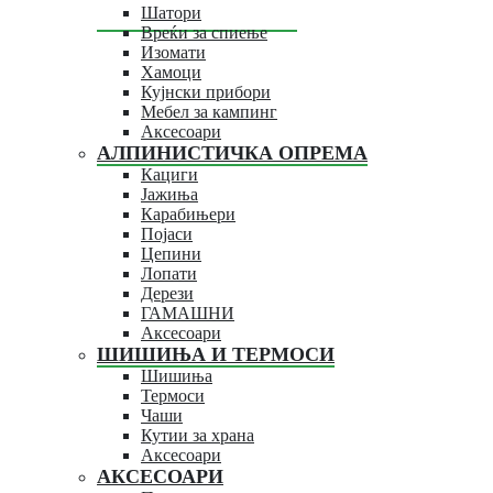
Шатори
Вреќи за спиење
Изомати
Хамоци
Кујнски прибори
Мебел за кампинг
Аксесоари
АЛПИНИСТИЧКА ОПРЕМА
Кациги
Јажиња
Карабињери
Појаси
Цепини
Лопати
Дерези
ГАМАШНИ
Аксесоари
ШИШИЊА И ТЕРМОСИ
Шишиња
Термоси
Чаши
Кутии за храна
Аксесоари
АКСЕСОАРИ