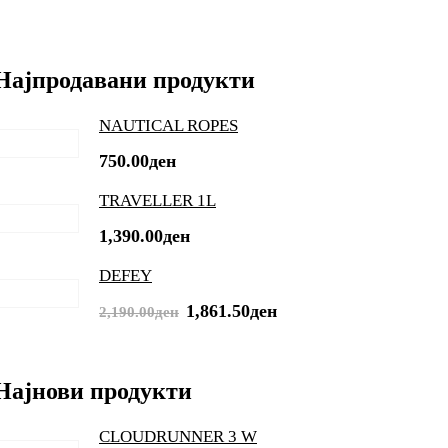
Најпродавани продукти
NAUTICAL ROPES
750.00
ден
TRAVELLER 1L
1,390.00
ден
DEFEY
Original
Current
1,861.50
ден
2,190.00
ден
price
price
was:
is:
Најнови продукти
2,190.00ден.
1,861.50ден.
CLOUDRUNNER 3 W