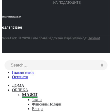
НА ПОДАТОЦИТЕ
Имате прашања?
02/ 3 121399
Scout.mk. © 2020 Сите права задржани. Изработено од:
Devlent
Главно мени
Останато
ДОМА
ОБЛЕКА
МАЖИ
Јакни
Флисови/Полари
Елеци