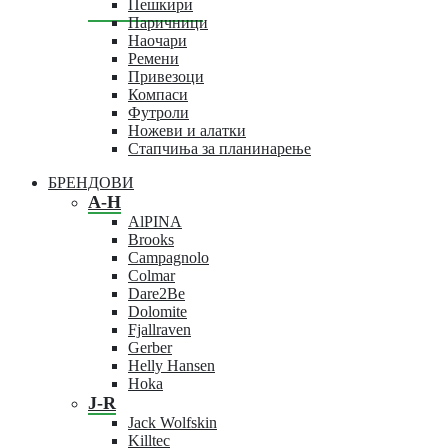
Пешкири
Паричници
Наочари
Ремени
Привезоци
Компаси
Футроли
Ножеви и алатки
Стапчиња за планинарење
БРЕНДОВИ
A-H
AlPINA
Brooks
Campagnolo
Colmar
Dare2Be
Dolomite
Fjallraven
Gerber
Helly Hansen
Hoka
J-R
Jack Wolfskin
Killtec