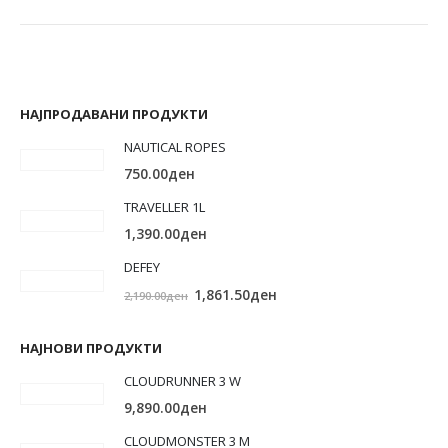
НАЈПРОДАВАНИ ПРОДУКТИ
NAUTICAL ROPES
750.00
ден
TRAVELLER 1L
1,390.00
ден
DEFEY
Original
Current
1,861.50
ден
2,190.00
ден
price
price
was:
is:
НАЈНОВИ ПРОДУКТИ
2,190.00ден.
1,861.50ден.
CLOUDRUNNER 3 W
9,890.00
ден
CLOUDMONSTER 3 M