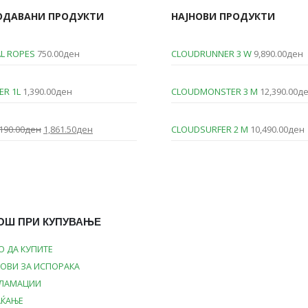
ОДАВАНИ ПРОДУКТИ
НАЈНОВИ ПРОДУКТИ
L ROPES
750.00
ден
CLOUDRUNNER 3 W
9,890.00
ден
ER 1L
1,390.00
ден
CLOUDMONSTER 3 M
12,390.00
д
Original
Current
190.00
ден
1,861.50
ден
CLOUDSURFER 2 M
10,490.00
ден
price
price
was:
is:
2,190.00ден.
1,861.50ден.
ОШ ПРИ КУПУВАЊЕ
О ДА КУПИТЕ
ОВИ ЗА ИСПОРАКА
КЛАМАЦИИ
АЌАЊЕ