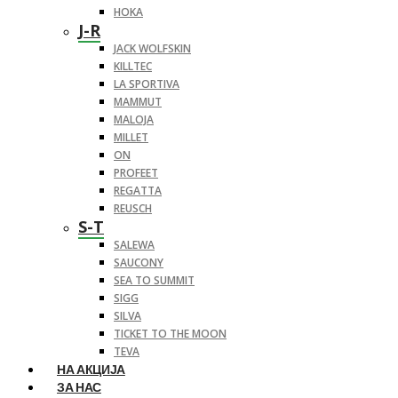
HOKA
J-R
JACK WOLFSKIN
KILLTEC
LA SPORTIVA
MAMMUT
MALOJA
MILLET
ON
PROFEET
REGATTA
REUSCH
S-T
SALEWA
SAUCONY
SEA TO SUMMIT
SIGG
SILVA
TICKET TO THE MOON
TEVA
НА АКЦИЈА
ЗА НАС