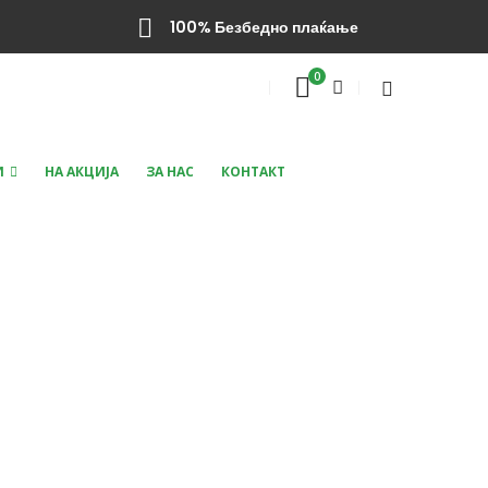
100% Безбедно плаќање
0
И
НА АКЦИЈА
ЗА НАС
КОНТАКТ