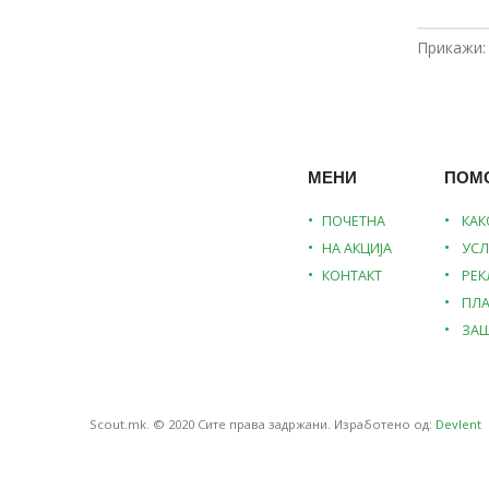
Прикажи:
МЕНИ
ПОМ
ПОЧЕТНА
КАК
НА АКЦИЈА
УСЛ
КОНТАКТ
РЕ
ПЛ
ЗАШ
Scout.mk. © 2020 Сите права задржани. Изработено од:
Devlent