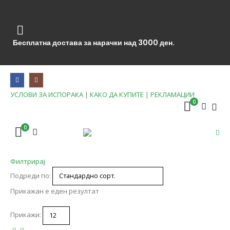
Бесплатна достава за нарачки над 3000 ден.
УСЛОВИ ЗА ИСПОРАКА
|
КАКО ДА КУПИТЕ
|
РЕКЛАМАЦИИ
0
0
Филтрирај
Подреди по:
Прикажан е еден резултат
Прикажи: