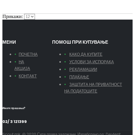
Прикажи:
МЕНИ
ПОМОШ ПРИ КУПУВАЊЕ
ПОЧЕТНА
КАКО ДА КУПИТЕ
НА
УСЛОВИ ЗА ИСПОРАКА
АКЦИЈА
РЕКЛАМАЦИИ
КОНТАКТ
ПЛАЌАЊЕ
ЗАШТИТА НА ПРИВАТНОСТ
НА ПОДАТОЦИТЕ
Имате прашања?
02/ 3 121399
Scout.mk. © 2020 Сите права задржани. Изработено од:
Devlent