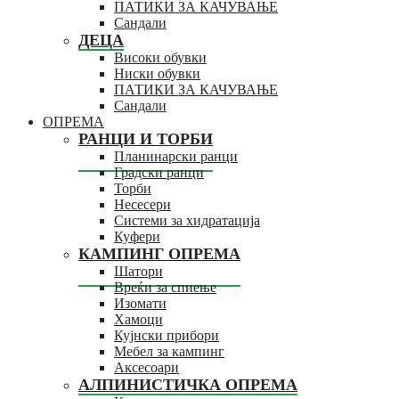
ПАТИКИ ЗА КАЧУВАЊЕ
Сандали
ДЕЦА
Високи обувки
Ниски обувки
ПАТИКИ ЗА КАЧУВАЊЕ
Сандали
ОПРЕМА
РАНЦИ И ТОРБИ
Планинарски ранци
Градски ранци
Торби
Несесери
Системи за хидратација
Куфери
КАМПИНГ ОПРЕМА
Шатори
Вреќи за спиење
Изомати
Хамоци
Кујнски прибори
Мебел за кампинг
Аксесоари
АЛПИНИСТИЧКА ОПРЕМА