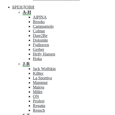
БРЕНДОВИ
A-H
AlPINA
Brooks
Campagnolo
Colmar
Dare2Be
Dolomite
Fjallraven
Gerber
Helly Hansen
Hoka
J-R
Jack Wolfskin
Killtec
La Sportiva
Mammut
Maloja
Millet
ON
Profeet
Regatta
Reusch