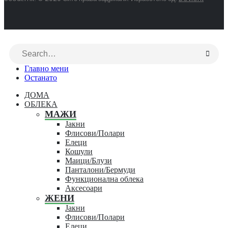
Главно мени
Останато
ДОМА
ОБЛЕКА
МАЖИ
Јакни
Флисови/Полари
Елеци
Кошули
Маици/Блузи
Панталони/Бермуди
Функционална облека
Аксесоари
ЖЕНИ
Јакни
Флисови/Полари
Елеци