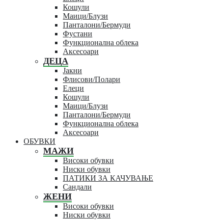
Кошули
Маици/Блузи
Панталони/Бермуди
Фустани
Функционална облека
Аксесоари
ДЕЦА
Јакни
Флисови/Полари
Елеци
Кошули
Маици/Блузи
Панталони/Бермуди
Функционална облека
Аксесоари
ОБУВКИ
МАЖИ
Високи обувки
Ниски обувки
ПАТИКИ ЗА КАЧУВАЊЕ
Сандали
ЖЕНИ
Високи обувки
Ниски обувки