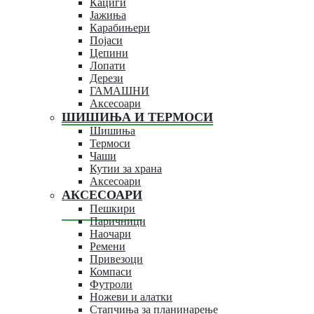
Кациги
Јажиња
Карабињери
Појаси
Цепини
Лопати
Дерези
ГАМАШНИ
Аксесоари
ШИШИЊА И ТЕРМОСИ
Шишиња
Термоси
Чаши
Кутии за храна
Аксесоари
АКСЕСОАРИ
Пешкири
Паричници
Наочари
Ремени
Привезоци
Компаси
Футроли
Ножеви и алатки
Стапчиња за планинарење