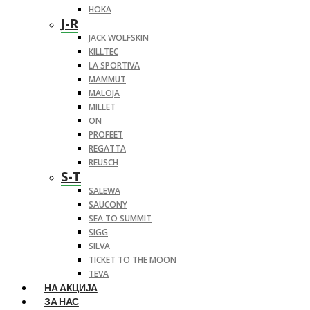
HOKA
J-R
JACK WOLFSKIN
KILLTEC
LA SPORTIVA
MAMMUT
MALOJA
MILLET
ON
PROFEET
REGATTA
REUSCH
S-T
SALEWA
SAUCONY
SEA TO SUMMIT
SIGG
SILVA
TICKET TO THE MOON
TEVA
НА АКЦИЈА
ЗА НАС