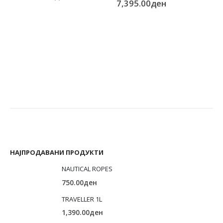
price
Current
7,395.00
ден
was:
price
This product has multiple va
14,790.00ден.
is:
М
7,395.00ден.
F
2
1
НАЈПРОДАВАНИ ПРОДУКТИ
NAUTICAL ROPES
750.00
ден
TRAVELLER 1L
1,390.00
ден