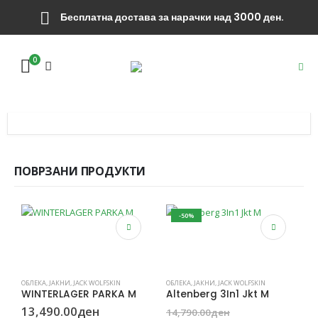
Бесплатна достава за нарачки над 3000 ден.
0
ПОВРЗАНИ ПРОДУКТИ
-50%
This product has multiple variants. The options may be chosen on the product page
This product has multiple variants. The options may be chosen on the product page
ОБЛЕКА
,
ЈАКНИ
,
JACK WOLFSKIN
ОБЛЕКА
,
ЈАКНИ
,
JACK WOLFSKIN
WINTERLAGER PARKA M
Altenberg 3In1 Jkt M
Original
13,490.00
ден
14,790.00
ден