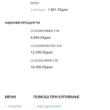
DEFEY
Original
Current
1,861.50
ден
2,190.00
ден
price
price
was:
is:
НАЈНОВИ ПРОДУКТИ
2,190.00ден.
1,861.50ден.
CLOUDRUNNER 3 W
9,890.00
ден
CLOUDMONSTER 3 M
12,390.00
ден
CLOUDSURFER 2 M
10,490.00
ден
МЕНИ
ПОМОШ ПРИ КУПУВАЊЕ
ПОЧЕТНА
КАКО ДА КУПИТЕ